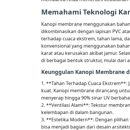
Memahami Teknologi Ka
Kanopi membrane menggunakan bahan ut
dikombinasikan dengan lapisan PVC ata
terhadap cuaca ekstrem, tahan lama, 
konvensional yang menggunakan bahan 
karat atau kerusakan akibat jamur. Sel
di berbagai bentuk struktur, mulai dar
Keunggulan Kanopi Membrane di 
1. **Tahan Terhadap Cuaca Ekstrem**: J
kuat. Kanopi membrane dirancang unt
menyerap hingga 90% sinar UV berbaha
2. **Ventilasi Alami**: Tekstur membra
kelembapan di dalam bangunan.
3. **Estetika Modern**: Dengan piliha
bisa menjadi bagian dari desain arsitek